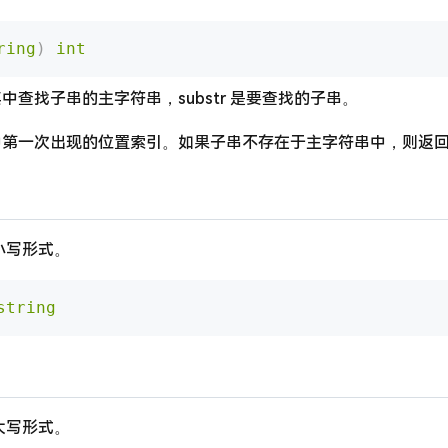
ring
)
int
中查找子串的主字符串，substr 是要查找的子串。
串中第一次出现的位置索引。如果子串不存在于主字符串中，则返回 
小写形式。
string
大写形式。