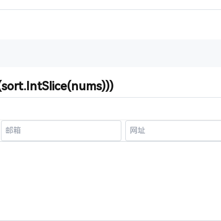
(sort.IntSlice(nums)))
。