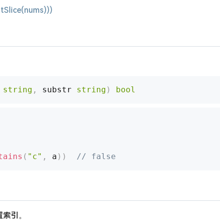
ntSlice(nums)))
 
string
,
 substr 
string
)
bool
tains
(
"c"
,
 a
)
)
// false
置索引。