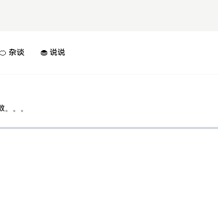
🍊 杂谈
🧁 说说
函数。。。